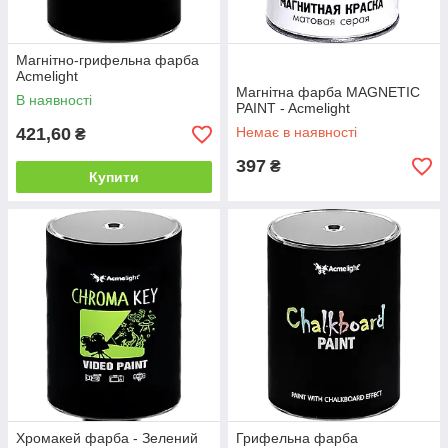
Магнітно-грифельна фарба
Acmelight
Магнітна фарба MAGNETIC
В наявності
PAINT - Acmelight
421,60
Немає в наявності
₴
397
₴
Купити
Хромакей фарба - Зелений
Грифельна фарба