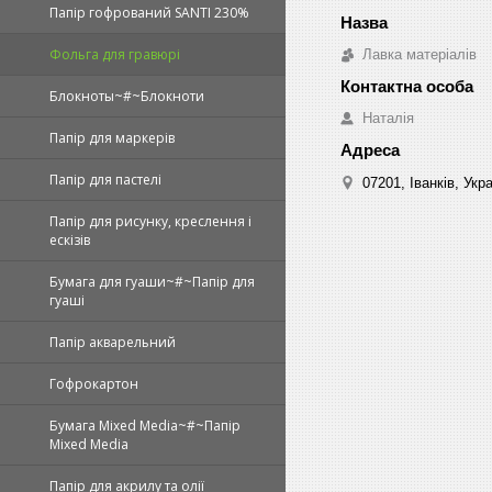
Папір гофрований SANTI 230%
Фольга для гравюрі
Лавка матеріалів
Блокноты~#~Блокноти
Наталія
Папір для маркерів
Папір для пастелі
07201, Іванків, Укр
Папір для рисунку, креслення і
ескізів
Бумага для гуаши~#~Папір для
гуаші
Папір акварельний
Гофрокартон
Бумага Mixed Media~#~Папір
Mixed Media
Папір для акрилу та олії