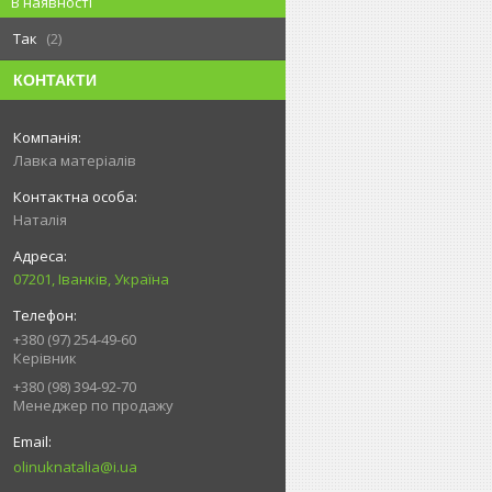
В наявності
Так
2
КОНТАКТИ
Лавка матеріалів
Наталія
07201, Іванків, Україна
+380 (97) 254-49-60
Керівник
+380 (98) 394-92-70
Менеджер по продажу
olinuknatalia@i.ua