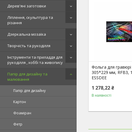
Дерев'яні заготовки
Ліплення, скульптура та
різання
Дзеркальна мозаїка
Творчість та рукоділля
Інструменти та приладдя для
рукоділля , хоббі та живопису
Фольга для гравюрі
305*229 мм, RFB3, 1
Папір для дизайну та
ESSDEE
малювання
1 278,22 ₴
Папір для дизайну
В наявності
Картон
Фоаміран
Фетр