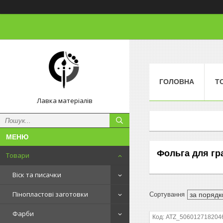
ГОЛОВНА
Т
Лавка матеріалів
Фольга для гр
Товари
Віск та писачки
Пінопластові заготовки
Фарби
ATZ_506012718204