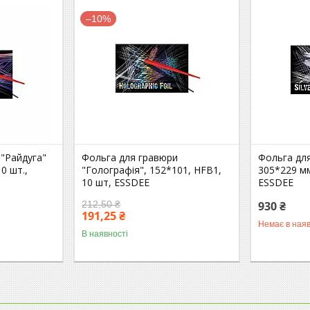
–10%
 "Райдуга"
Фольга для гравюри
Фольга для
0 шт.,
"Голографія", 152*101, HFB1,
305*229 мм
10 шт, ESSDEE
ESSDEE
212,50 ₴
930 ₴
191,25 ₴
Немає в наяв
В наявності