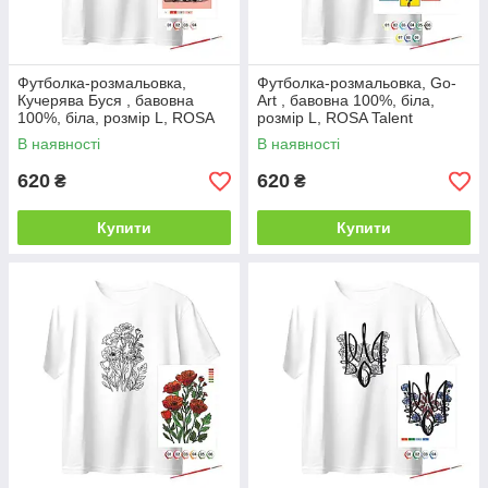
Футболка-розмальовка,
Футболка-розмальовка, Go-
Кучерява Буся , бавовна
Art , бавовна 100%, біла,
100%, біла, розмір L, ROSA
розмір L, ROSA Talent
Talent
В наявності
В наявності
620
620
₴
₴
Купити
Купити