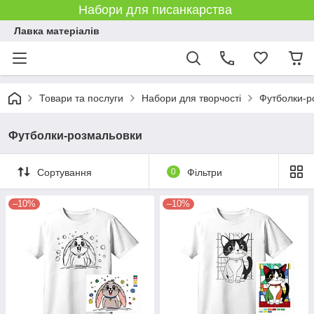
Набори для писанкарства
Лавка матеріалів
Товари та послуги
Набори для творчості
Футболки-р
Футболки-розмальовки
Сортування
0
Фільтри
–10%
–10%