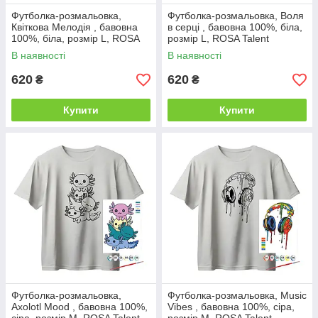
Футболка-розмальовка,
Футболка-розмальовка, Воля
Квіткова Мелодія , бавовна
в серці , бавовна 100%, біла,
100%, біла, розмір L, ROSA
розмір L, ROSA Talent
Talent
В наявності
В наявності
620
620
₴
₴
Купити
Купити
Футболка-розмальовка,
Футболка-розмальовка, Music
Axolotl Mood , бавовна 100%,
Vibes , бавовна 100%, сіра,