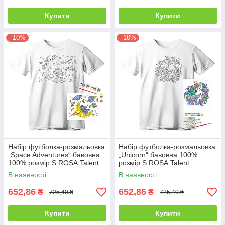
Купити
Купити
–10%
–10%
Набір футболка-розмальовка
Набір футболка-розмальовка
„Space Adventures“ бавовна
„Unicorn“ бавовна 100%
100% розмір S ROSA Talent
розмір S ROSA Talent
В наявності
В наявності
652,86
652,86
₴
₴
725,40 ₴
725,40 ₴
Купити
Купити