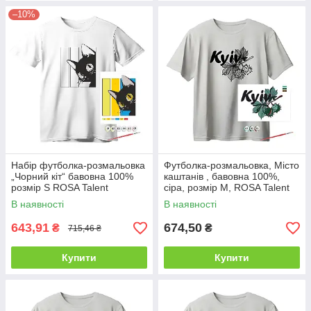
–10%
Набір футболка-розмальовка
Футболка-розмальовка, Місто
„Чорний кіт“ бавовна 100%
каштанів , бавовна 100%,
розмір S ROSA Talent
сіра, розмір M, ROSA Talent
В наявності
В наявності
643,91
674,50
₴
₴
715,46 ₴
Купити
Купити