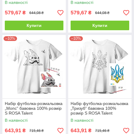
В наявності
В наявності
579,67
579,67
₴
₴
644,08 ₴
644,08 ₴
Купити
Купити
–10%
–10%
Набір футболка-розмальовка
Набір футболка-розмальовка
„Мопс“ бавовна 100% розмір
„Тризуб“ бавовна 100%
S ROSA Talent
розмір S ROSA Talent
В наявності
В наявності
643,91
643,91
₴
₴
715,46 ₴
715,46 ₴