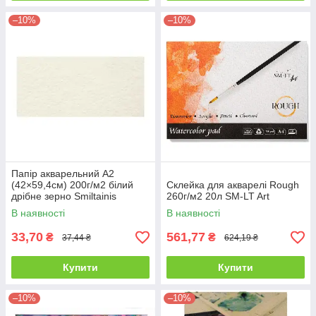
–10%
–10%
Папір акварельний А2
(42×59,4см) 200г/м2 білий
Склейка для акварелі Rough
дрібне зерно Smiltainis
260г/м2 20л SM-LT Art
В наявності
В наявності
33,70
561,77
₴
₴
37,44 ₴
624,19 ₴
Купити
Купити
–10%
–10%