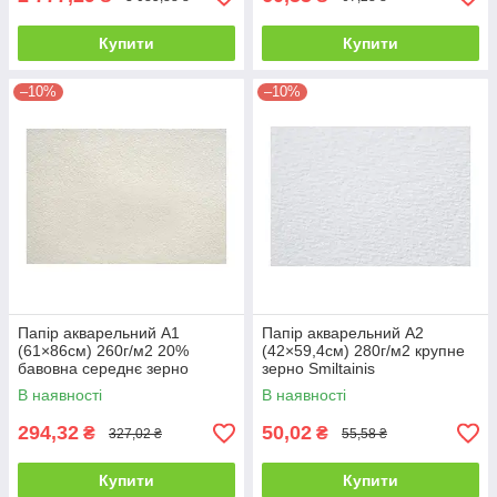
Купити
Купити
–10%
–10%
Папір акварельний А1
Папір акварельний А2
(61×86см) 260г/м2 20%
(42×59,4см) 280г/м2 крупне
бавовна середнє зерно
зерно Smiltainis
Smiltainis
В наявності
В наявності
294,32
50,02
₴
₴
327,02 ₴
55,58 ₴
Купити
Купити