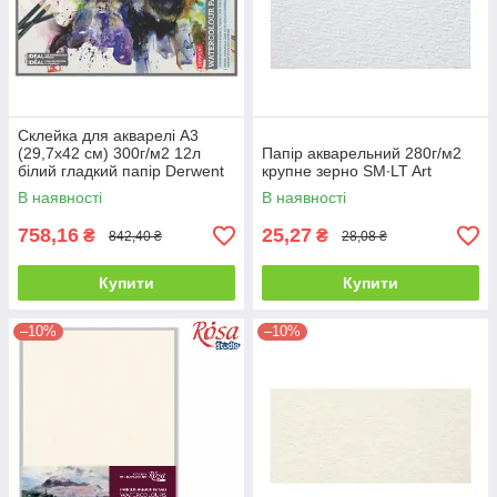
Склейка для акварелі А3
(29,7х42 см) 300г/м2 12л
Папір акварельний 280г/м2
білий гладкий папір Derwent
крупне зерно SM∙LT Art
В наявності
В наявності
758,16
25,27
₴
₴
842,40 ₴
28,08 ₴
Купити
Купити
–10%
–10%