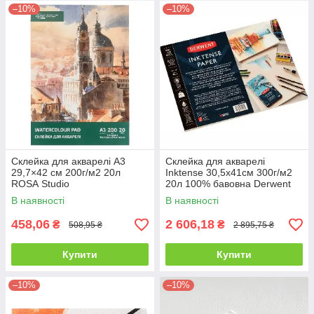
–10%
–10%
Склейка для акварелі А3
Склейка для акварелі
29,7×42 см 200г/м2 20л
Inktense 30,5х41см 300г/м2
ROSA Studio
20л 100% бавовна Derwent
В наявності
В наявності
458,06
2 606,18
₴
₴
508,95 ₴
2 895,75 ₴
Купити
Купити
–10%
–10%