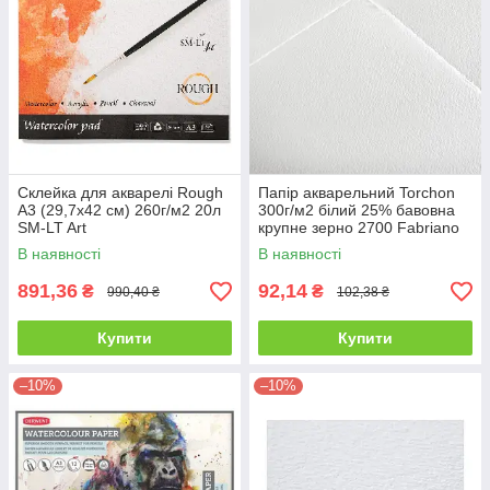
Склейка для акварелі Rough
Папір акварельний Torchon
А3 (29,7х42 см) 260г/м2 20л
300г/м2 білий 25% бавовна
SM-LT Art
крупне зерно 2700 Fabriano
В наявності
В наявності
891,36
92,14
₴
₴
990,40 ₴
102,38 ₴
Купити
Купити
–10%
–10%