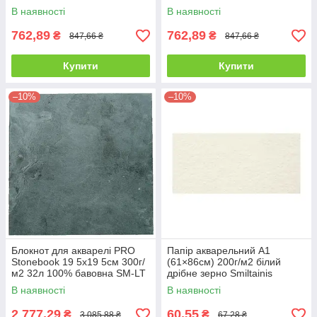
сторони) середнє зерно
сторони) дрібне зерно Aurora
В наявності
В наявності
Aurora
762,89
762,89
₴
₴
847,66 ₴
847,66 ₴
Купити
Купити
–10%
–10%
Блокнот для акварелі PRO
Папір акварельний А1
Stonebook 19 5х19 5см 300г/
(61×86см) 200г/м2 білий
м2 32л 100% бавовна SM-LT
дрібне зерно Smiltainis
Art
В наявності
В наявності
2 777,29
60,55
₴
₴
3 085,88 ₴
67,28 ₴