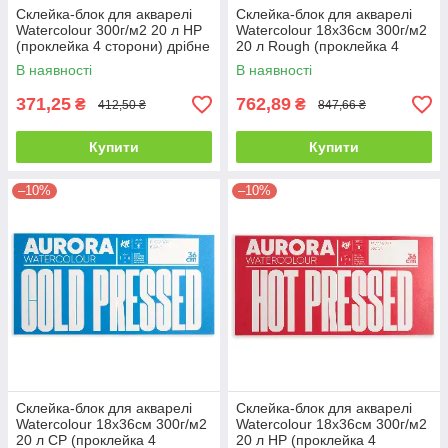
Склейка-блок для акварелі
Склейка-блок для акварелі
Watercolour 300г/м2 20 л HP
Watercolour 18х36см 300г/м2
(проклейка 4 сторони) дрібне
20 л Rough (проклейка 4
зерно Aurora
сторони) крупне зерно Aurora
В наявності
В наявності
371,25
762,89
₴
₴
412,50 ₴
847,66 ₴
Купити
Купити
–10%
–10%
Склейка-блок для акварелі
Склейка-блок для акварелі
Watercolour 18х36см 300г/м2
Watercolour 18х36см 300г/м2
20 л CP (проклейка 4
20 л HP (проклейка 4