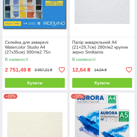
Склейка для акварелі
Папір акварельний А4
Watercolor Studio A4
(21×29,7см) 280г/м2 крупне
(27х35см) 300г/м2 75л
зерно Smiltainis
середнє зерно Fabriano
В наявності
В наявності
2 751,49
12,64
₴
₴
3 057,21 ₴
14,04 ₴
Купити
Купити
–10%
–10%