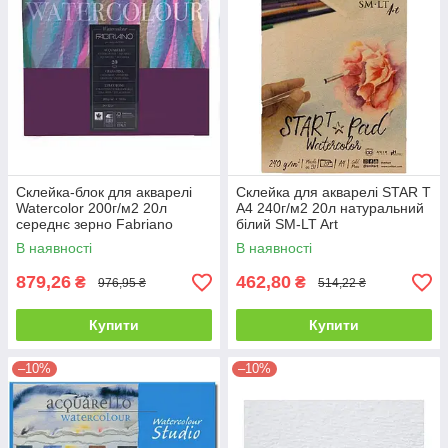
Склейка-блок для акварелі
Склейка для акварелі STAR T
Watercolor 200г/м2 20л
А4 240г/м2 20л натуральний
середнє зерно Fabriano
білий SM-LT Art
В наявності
В наявності
879,26
462,80
₴
₴
976,95 ₴
514,22 ₴
Купити
Купити
–10%
–10%