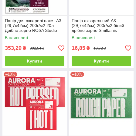
Папір для акварелі пакет А3
Папір акварельний А3
(29,7х42см) 200г/м2 20л
(29,7×42см) 200г/м2 білий
Дрібне зерно ROSA Studio
дрібне зерно Smiltainis
В наявності
В наявності
353,29
16,85
₴
₴
392,54 ₴
18,72 ₴
Купити
Купити
–10%
–10%