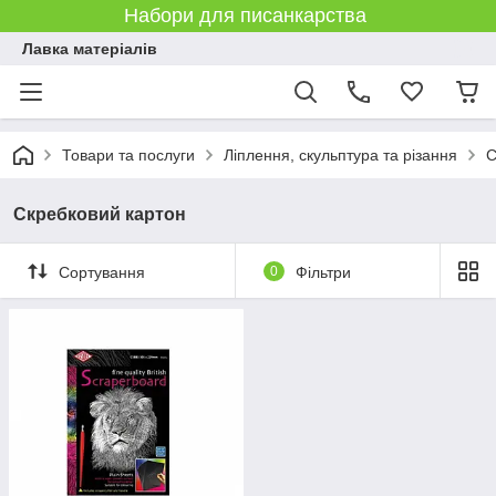
Набори для писанкарства
Лавка матеріалів
Товари та послуги
Ліплення, скульптура та різання
С
Скребковий картон
Сортування
0
Фільтри