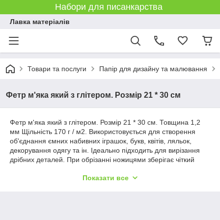
Набори для писанкарства
Лавка матеріалів
Товари та послуги
Папір для дизайну та малювання
Фетр м'яка який з глітером. Розмір 21 * 30 см
Фетр м'яка який з глітером. Розмір 21 * 30 см. Товщина 1,2
мм Щільність 170 г / м2. Використовується для створення
об'єднання ємних набивних іграшок, букв, квітів, ляльок,
декорування одягу та ін. Ідеально підходить для вирізання
дрібних деталей. При обрізанні ножицями зберігає чіткий
обрізний край. Дозволяє робити дрібні шві на краях деталей,
Показати все
при цьому край не обсипається і добре тримає форму.