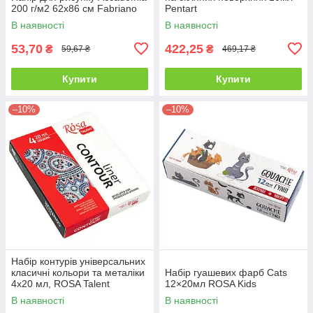
200 г/м2 62х86 см Fabriano
Pentart
В наявності
В наявності
53,70
422,25
₴
₴
59,67 ₴
469,17 ₴
Купити
Купити
–10%
–10%
Набір контурів універсальних
класичні кольори та металіки
Набір гуашевих фарб Cats
4х20 мл, ROSA Talent
12×20мл ROSA Kids
В наявності
В наявності