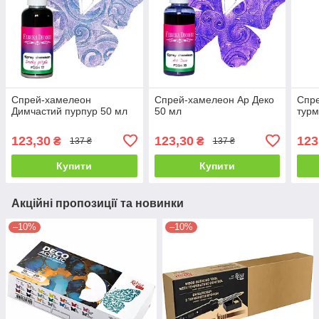
Спрей-хамелеон
Спрей-хамелеон Ар Деко
Спр
Димчастий пурпур 50 мл
50 мл
турм
123,30
123,30
123
₴
₴
137 ₴
137 ₴
Купити
Купити
Акційні пропозиції та новинки
–10%
–10%