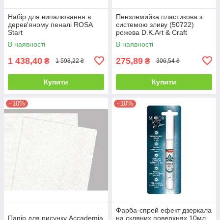
Набір для випалювання в
Пензлемийка пластикова з
дерев'яному пеналі ROSA
системою зливу (50722)
Start
рожева D.K.Art & Craft
В наявності
В наявності
1 438,40
275,89
₴
₴
1 598,22 ₴
306,54 ₴
Купити
Купити
–10%
–10%
Фарба-спрей ефект дзеркала
Папір для рисунку Accademia
на скляних поверхнях 10мл