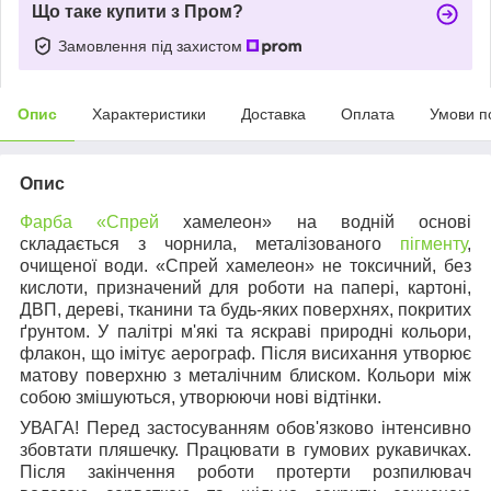
Що таке купити з Пром?
Замовлення під захистом
Опис
Характеристики
Доставка
Оплата
Умови п
Опис
Фарба «Спрей
хамелеон» на водній основі
складається з чорнила, металізованого
пігменту
,
очищеної води. «Спрей хамелеон» не токсичний, без
кислоти, призначений для роботи на папері, картоні,
ДВП, дереві, тканини та будь-яких поверхнях, покритих
ґрунтом. У палітрі м'які та яскраві природні кольори,
флакон, що імітує аерограф. Після висихання утворює
матову поверхню з металічним блиском. Кольори між
собою змішуються, утворюючи нові відтінки.
УВАГА! Перед застосуванням обов'язково інтенсивно
збовтати пляшечку. Працювати в гумових рукавичках.
Після закінчення роботи протерти розпилювач