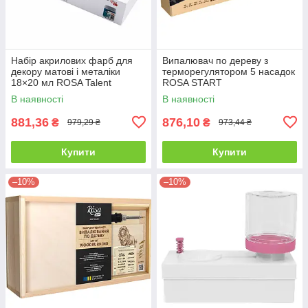
Набір акрилових фарб для
Випалювач по дереву з
декору матові і металіки
терморегулятором 5 насадок
18×20 мл ROSA Talent
ROSA START
В наявності
В наявності
881,36
876,10
₴
₴
979,29 ₴
973,44 ₴
Купити
Купити
–10%
–10%