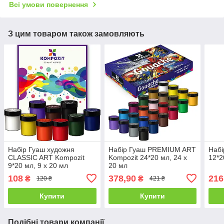
Всі умови повернення
З цим товаром також замовляють
Набір Гуаш художня
Набір Гуаш PREMIUM ART
Набі
CLASSIC ART Kompozit
Kompozit 24*20 мл, 24 х
12*2
9*20 мл, 9 х 20 мл
20 мл
108
378,90
216
₴
₴
120 ₴
421 ₴
Купити
Купити
Подібні товари компанії