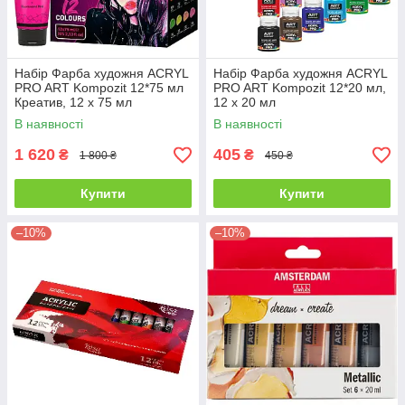
Набір Фарба художня ACRYL
Набір Фарба художня ACRYL
PRO ART Kompozit 12*75 мл
PRO ART Kompozit 12*20 мл,
Креатив, 12 х 75 мл
12 х 20 мл
В наявності
В наявності
1 620
405
₴
₴
1 800 ₴
450 ₴
Купити
Купити
–10%
–10%