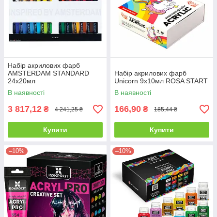
Набір акрилових фарб
AMSTERDAM STANDARD
Набір акрилових фарб
24х20мл
Unicorn 9x10мл ROSA START
В наявності
В наявності
3 817,12
166,90
₴
₴
4 241,25 ₴
185,44 ₴
Купити
Купити
–10%
–10%