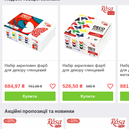
Набір акрилових фарб
Набір акрилових фарб
Набі
для декору глянцевий
для декору глянцевий
для 
мета
Tale
684,97
526,50
881
₴
₴
761,08 ₴
585 ₴
Купити
Купити
Акційні пропозиції та новинки
–10%
–10%