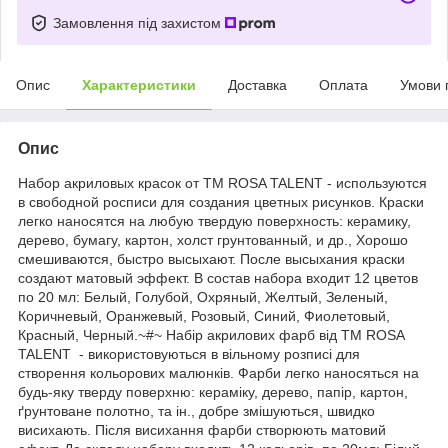
Замовлення під захистом
Опис
Характеристики
Доставка
Оплата
Умови 
Опис
Набор акриловых красок от ТМ ROSA TALENT - используются
в свободной росписи для создания цветных рисунков. Краски
легко наносятся на любую твердую поверхность: керамику,
дерево, бумагу, картон, холст грунтованный, и др., Хорошо
смешиваются, быстро высыхают. После высыхания краски
создают матовый эффект. В состав набора входит 12 цветов
по 20 мл: Белый, Голубой, Охряный, Желтый, Зеленый,
Коричневый, Оранжевый, Розовый, Синий, Фиолетовый,
Красный, Черный.~#~ Набір акрилових фарб від ТМ ROSA
TALENT - використовуються в вільному розписі для
створення кольорових малюнків. Фарби легко наносяться на
будь-яку тверду поверхню: кераміку, дерево, папір, картон,
ґрунтоване полотно, та ін., добре змішуються, швидко
висихають. Після висихання фарби створюють матовий