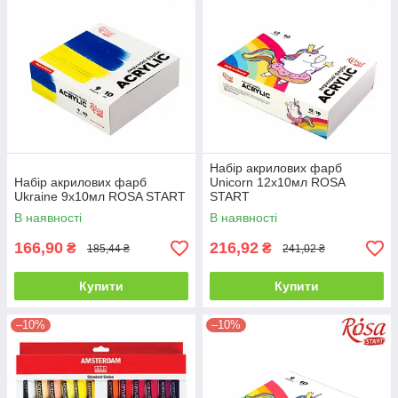
Набір акрилових фарб
Набір акрилових фарб
Unicorn 12x10мл ROSA
Ukraine 9x10мл ROSA START
START
В наявності
В наявності
166,90
216,92
₴
₴
185,44 ₴
241,02 ₴
Купити
Купити
–10%
–10%