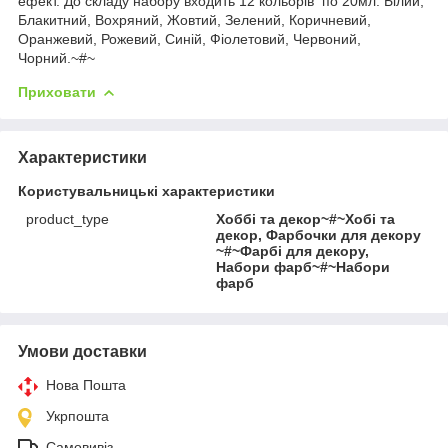
ефект. До складу набору входить 12 кольорів по 20мл: Білий,
Блакитний, Вохряний, Жовтий, Зелений, Коричневий,
Оранжевий, Рожевий, Синій, Фіолетовий, Червоний,
Чорний.~#~
Приховати
Характеристики
Користувальницькі характеристики
product_type
Хоббі та декор~#~Хобі та
декор, Фарбочки для декору
~#~Фарбі для декору,
Набори фарб~#~Набори
фарб
Умови доставки
Нова Пошта
Укрпошта
Самовивіз