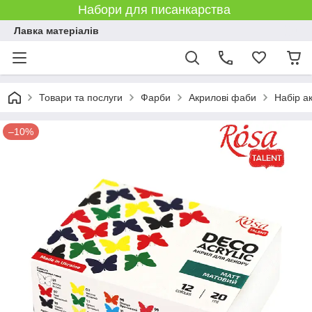
Набори для писанкарства
Лавка матеріалів
Товари та послуги
Фарби
Акрилові фаби
Набір а
–10%