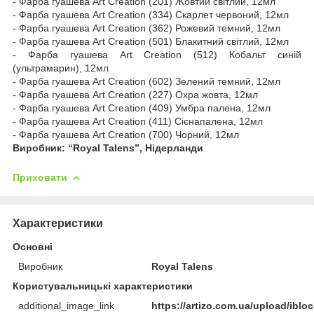
- Фарба гуашева Art Creation (201) Жовтий світлий, 12мл
- Фарба гуашева Art Creation (334) Скарлет червоний, 12мл
- Фарба гуашева Art Creation (362) Рожевий темний, 12мл
- Фарба гуашева Art Creation (501) Блакитний світлий, 12мл
- Фарба гуашева Art Creation (512) Кобальт синій
(ультрамарин), 12мл
- Фарба гуашева Art Creation (602) Зелений темний, 12мл
- Фарба гуашева Art Creation (227) Охра жовта, 12мл
- Фарба гуашева Art Creation (409) Умбра палена, 12мл
- Фарба гуашева Art Creation (411) Сієнапалена, 12мл
- Фарба гуашева Art Creation (700) Чорний, 12мл
Виробник: “Royal Talens”, Нідерланди
Приховати
Характеристики
Основні
Виробник
Royal Talens
Користувальницькі характеристики
additional_image_link
https://artizo.com.ua/upload/ib