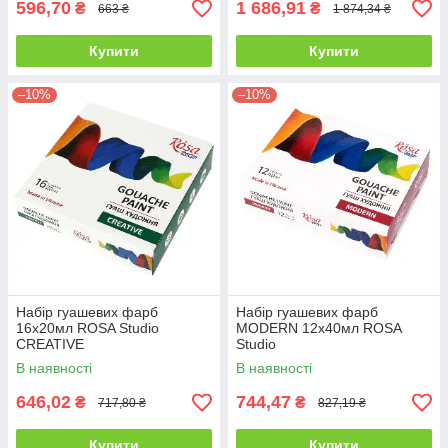
596,70
1 686,91
₴
₴
663 ₴
1 874,34 ₴
Купити
Купити
–10%
–10%
Набір гуашевих фарб
Набір гуашевих фарб
16х20мл ROSA Studio
MODERN 12х40мл ROSA
CREATIVE
Studio
В наявності
В наявності
646,02
744,47
₴
₴
717,80 ₴
827,19 ₴
Купити
Купити