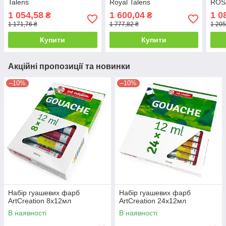
Talens
Royal Talens
ROSA
1 054,58
1 600,04
1 0
₴
₴
1 171,76 ₴
1 777,82 ₴
1 205
Купити
Купити
Акційні пропозиції та новинки
–10%
–10%
Набір гуашевих фарб
Набір гуашевих фарб
ArtCreation 8х12мл
ArtCreation 24х12мл
В наявності
В наявності