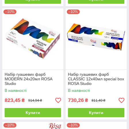
–10%
–10%
Набір гуашевих фарб
Набір гуашевих фарб
MODERN 24х20мл ROSA
CLASSIC 12х40мл special box
Studio
ROSA Studio
В наявності
В наявності
823,45
730,26
₴
₴
914,94 ₴
811,40 ₴
Купити
Купити
–10%
–10%