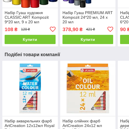
Набір Гуаш художня
Набір Гуаш PREMIUM ART
Набі
CLASSIC ART Kompozit
Kompozit 24*20 мл, 24 х
CLAS
9*20 мл, 9 х 20 мл
20 мл
6*20
108
378,90
90
₴
₴
120 ₴
421 ₴
Купити
Купити
Подібні товари компанії
Набір акварельних фарб
Набір олійних фарб
Набі
ArtCreation 12х12мл Royal
ArtCreation 24х12 мл
дер