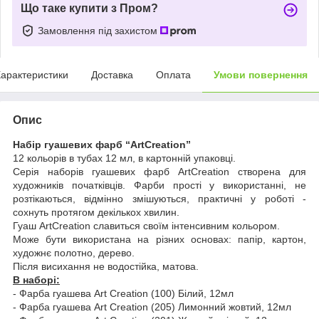
Що таке купити з Пром?
Замовлення під захистом
арактеристики
Доставка
Оплата
Умови повернення
Опис
Набір гуашевих фарб “ArtCreation”
12 кольорів в тубах 12 мл, в картонній упаковці.
Cерія наборів гуашевих фарб ArtCreation створена для
художників початківців. Фарби прості у використанні, не
розтікаються, відмінно змішуються, практичні у роботі -
сохнуть протягом декількох хвилин.
Гуаш ArtCreation славиться своїм інтенсивним кольором.
Може бути використана на різних основах: папір, картон,
художнє полотно, дерево.
Після висихання не водостійка, матова.
В наборі:
- Фарба гуашева Art Creation (100) Білий, 12мл
- Фарба гуашева Art Creation (205) Лимонний жовтий, 12мл