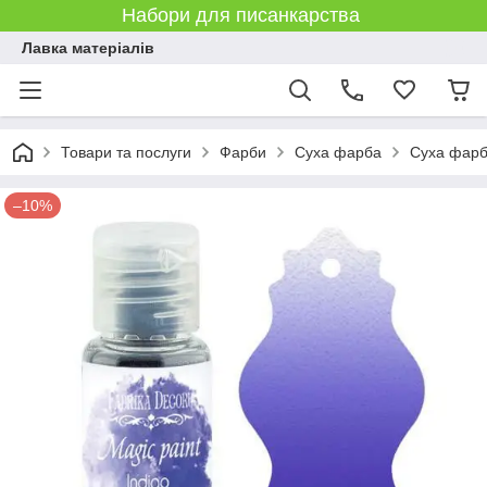
Набори для писанкарства
Лавка матеріалів
Товари та послуги
Фарби
Суха фарба
Суха фарба
–10%