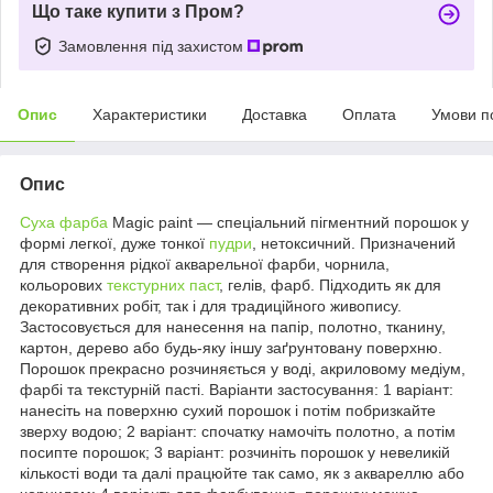
Що таке купити з Пром?
Замовлення під захистом
Опис
Характеристики
Доставка
Оплата
Умови п
Опис
Суха фарба
Magic paint — спеціальний пігментний порошок у
формі легкої, дуже тонкої
пудри
, нетоксичний. Призначений
для створення рідкої акварельної фарби, чорнила,
кольорових
текстурних паст
, гелів, фарб. Підходить як для
декоративних робіт, так і для традиційного живопису.
Застосовується для нанесення на папір, полотно, тканину,
картон, дерево або будь-яку іншу заґрунтовану поверхню.
Порошок прекрасно розчиняється у воді, акриловому медіум,
фарбі та текстурній пасті. Варіанти застосування: 1 варіант:
нанесіть на поверхню сухий порошок і потім побризкайте
зверху водою; 2 варіант: спочатку намочіть полотно, а потім
посипте порошок; 3 варіант: розчиніть порошок у невеликій
кількості води та далі працюйте так само, як з аквареллю або