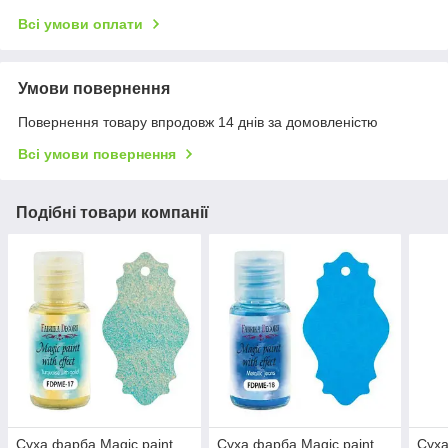
Всі умови оплати
Умови повернення
Повернення товару впродовж 14 днів за домовленістю
Всі умови повернення
Подібні товари компанії
Суха фарба Magic paint
Суха фарба Magic paint
Суха