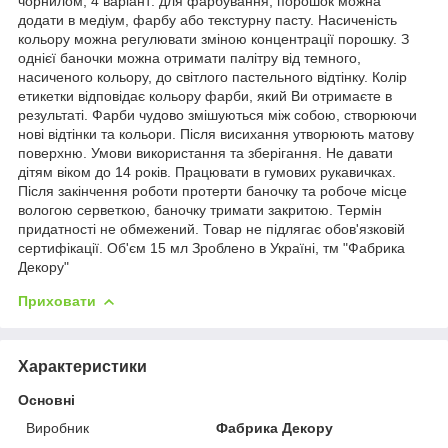
чорнилом; 4 варіант: для фарбування, порошок можна
додати в медіум, фарбу або текстурну пасту. Насиченість
кольору можна регулювати зміною концентрації порошку. З
однієї баночки можна отримати палітру від темного,
насиченого кольору, до світлого пастельного відтінку. Колір
етикетки відповідає кольору фарби, який Ви отримаєте в
результаті. Фарби чудово змішуються між собою, створюючи
нові відтінки та кольори. Після висихання утворюють матову
поверхню. Умови використання та зберігання. Не давати
дітям віком до 14 років. Працювати в гумових рукавичках.
Після закінчення роботи протерти баночку та робоче місце
вологою серветкою, баночку тримати закритою. Термін
придатності не обмежений. Товар не підлягає обов'язковій
сертифікації. Об'єм 15 мл Зроблено в Україні, тм "Фабрика
Декору"
Приховати
Характеристики
Основні
Виробник
Фабрика Декору