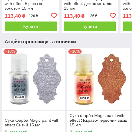
with effect Бірюза із
with effect Джинс металік
with 
золотом 15 мл
15 мл
золо
113,40
113,40
113
₴
₴
126 ₴
126 ₴
Купити
Купити
Акційні пропозиції та новинки
–10%
–10%
Суха фарба Magic paint with
Суха фарба Magic paint with
effect Яскраво-червоний захід
effect Сизий 15 мл
15 мл
В наявності
В наявності