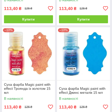
113,40
113,40
₴
₴
126 ₴
126 ₴
Купити
Купити
–10%
–10%
Суха фарба Magic paint with
effect Троянда із золотом 15
Суха фарба Magic paint with
мл
effect Джинс металік 15 мл
В наявності
В наявності
113,40
113,40
₴
₴
126 ₴
126 ₴