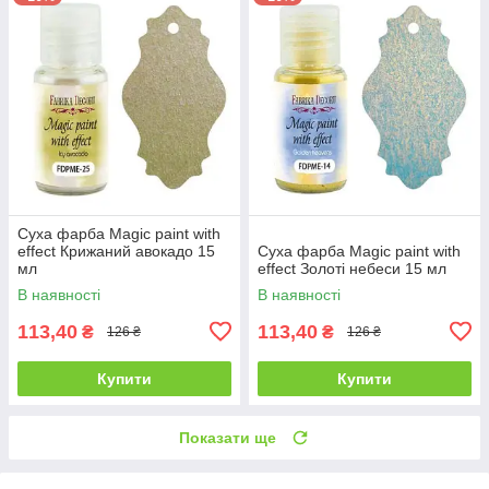
Суха фарба Magic paint with
effect Крижаний авокадо 15
Суха фарба Magic paint with
мл
effect Золоті небеси 15 мл
В наявності
В наявності
113,40
113,40
₴
₴
126 ₴
126 ₴
Купити
Купити
Показати ще