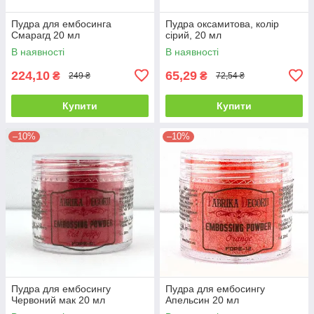
Пудра для ембосинга
Пудра оксамитова, колір
Смарагд 20 мл
сірий, 20 мл
В наявності
В наявності
224,10
65,29
₴
₴
249 ₴
72,54 ₴
Купити
Купити
–10%
–10%
Пудра для ембосингу
Пудра для ембосингу
Червоний мак 20 мл
Апельсин 20 мл