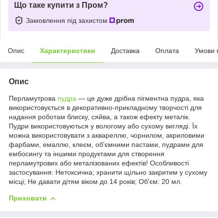
Що таке купити з Пром?
Замовлення під захистом
Опис
Характеристики
Доставка
Оплата
Умови 
Опис
Перламутрова
пудра
— це дуже дрібна пігментна пудра, яка
використовується в декоративно-прикладному творчості для
надання роботам блиску, сяйва, а також ефекту металік.
Пудри використовуються у вологому або сухому вигляді. Їх
можна використовувати з аквареллю, чорнилом, акриловими
фарбами, емаллю, клеєм, об'ємними пастами, пудрами для
ембосингу та іншими продуктами для створення
перламутрових або металізованих ефектів! Особливості
застосування: Нетоксична; xранити щільно закритим у сухому
місці; Не давати дітям віком до 14 років; Об'єм: 20 мл.
Приховати