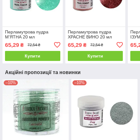
Перламутрова пудра
Перламутрова пудра
Пер
М'ЯТНА 20 мл
ХРАСНЕ ВИНО 20 мл
ІЗУ
65,29
65,29
65,
₴
₴
72,54 ₴
72,54 ₴
Купити
Купити
Акційні пропозиції та новинки
–10%
–10%