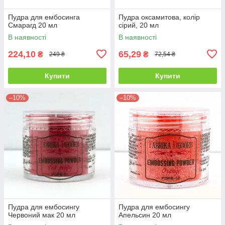
Пудра для ембосинга
Пудра оксамитова, колір
Смарагд 20 мл
сірий, 20 мл
В наявності
В наявності
224,10
65,29
₴
₴
249 ₴
72,54 ₴
Купити
Купити
–10%
–10%
Пудра для ембосингу
Пудра для ембосингу
Червоний мак 20 мл
Апельсин 20 мл