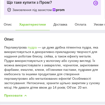
Що таке купити з Пром?
Замовлення під захистом
Опис
Характеристики
Доставка
Оплата
Умови 
Опис
Перламутрова
пудра
— це дуже дрібна пігментна пудра, яка
використовується в декоративно-прикладному творчості для
надання роботам блиску, сяйва, а також ефекту металік.
Пудри використовуються у вологому або сухому вигляді. Їх
можна використовувати з аквареллю, чорнилом, акриловими
фарбами, емаллю, клеєм, об'ємними пастами, пудрами для
ембосинга та іншими продуктами для створення
перламутрових або металізованих ефектів! Особливості
застосування: Нетоксична; xранити щільно закритим у сухому
місці; Не давати дітям віком до 14 років; Об'єм: 20 мл.
Приховати