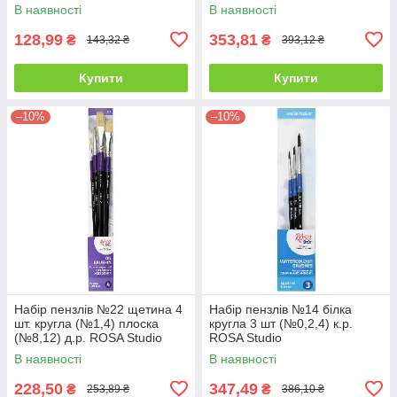
В наявності
В наявності
128,99
353,81
₴
₴
143,32 ₴
393,12 ₴
Купити
Купити
–10%
–10%
Набір пензлів №22 щетина 4
Набір пензлів №14 білка
шт. кругла (№1,4) плоска
кругла 3 шт (№0,2,4) к.р.
(№8,12) д.р. ROSA Studio
ROSA Studio
В наявності
В наявності
228,50
347,49
₴
₴
253,89 ₴
386,10 ₴