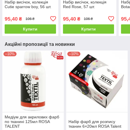
Набір висічок, колекція
Набір висічок, колекція
Набі
Cutie sparrow boy, 56 шт.
Red Rose, 57 шт.
Bota
95,40
95,40
95,
₴
₴
106 ₴
106 ₴
Купити
Купити
Акційні пропозиції та новинки
–10%
–10%
Медіум для акрилових фарб
по тканині 125мл ROSA
Набір фарб для розпису
TALENT
тканин 6×20мл ROSA Talent