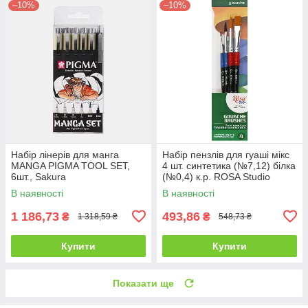
–10%
–10%
Набір лінерів для манга
Набір пензлів для гуаші мікс
MANGA PIGMA TOOL SET,
4 шт. синтетика (№7,12) білка
6шт., Sakura
(№0,4) к.р. ROSA Studio
В наявності
В наявності
1 186,73
493,86
₴
₴
1 318,59 ₴
548,73 ₴
Купити
Купити
Показати ще