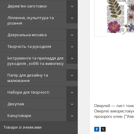
Дерев'яні заготовки
Ліплення, скульптура та
різання
Дзеркальна мозаїка
Творчість та рукоділля
Інструменти та приладдя для
рукоділля , хоббі та живопису
Папір для дизайну та
малювання
Набори для творчості
Декупаж
Оверлей — лист тонко
Оверлеї використовую
Канцтовари
прозорого клею ("Уні
Товари зі знижками