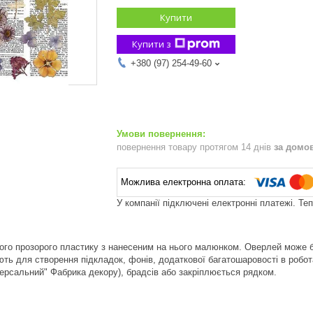
Купити
Купити з
+380 (97) 254-49-60
повернення товару протягом 14 днів
за домо
У компанії підключені електронні платежі. Те
го прозорого пластику з нанесеним на нього малюнком. Оверлей може б
ть для створення підкладок, фонів, додаткової багатошаровості в робота
версальний" Фабрика декору), брадсів або закріплюється рядком.