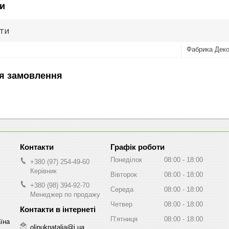
и
ути
Фабрика Дек
я замовлення
Графік роботи
Понеділок
08:00
18:00
+380 (97) 254-49-60
Керівник
Вівторок
08:00
18:00
+380 (98) 394-92-70
Середа
08:00
18:00
Менеджер по продажу
Четвер
08:00
18:00
Пʼятниця
08:00
18:00
аїна
olinuknatalia@i.ua