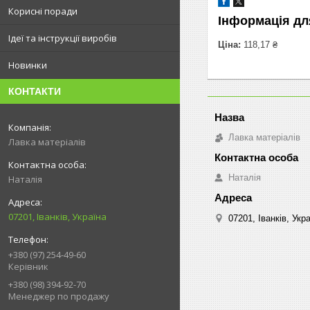
Корисні поради
Інформація дл
Ідеї та інструкції виробів
Ціна:
118,17 ₴
Новинки
КОНТАКТИ
Лавка матеріалів
Лавка матеріалів
Наталія
Наталія
07201, Іванків, Україна
07201, Іванків, Укр
+380 (97) 254-49-60
Керівник
+380 (98) 394-92-70
Менеджер по продажу