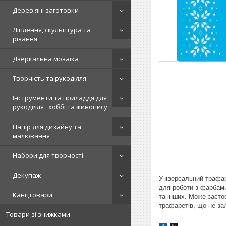
Дерев'яні заготовки
Ліплення, скульптура та
різання
Дзеркальна мозаїка
Творчість та рукоділля
Інструменти та приладдя для
рукоділля , хоббі та живопису
Папір для дизайну та
малювання
Набори для творчості
Декупаж
Універсальний трафар
для роботи з фарбами
Канцтовари
та інших. Може засто
трафаретів, що не за
Товари зі знижками