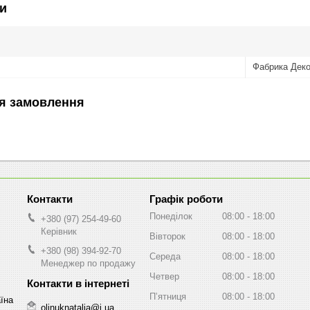
и
Фабрика Дек
я замовлення
Графік роботи
Понеділок
08:00
18:00
+380 (97) 254-49-60
Керівник
Вівторок
08:00
18:00
+380 (98) 394-92-70
Середа
08:00
18:00
Менеджер по продажу
Четвер
08:00
18:00
Пʼятниця
08:00
18:00
аїна
olinuknatalia@i.ua