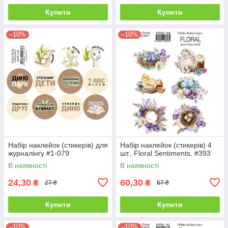
Купити
Купити
–10%
–10%
Набір наклейок (стикерів) для
Набір наклейок (стикерів) 4
журналінгу #1-079
шт., Floral Sentiments, #393
В наявності
В наявності
24,30
60,30
₴
₴
27 ₴
67 ₴
Купити
Купити
–10%
–10%