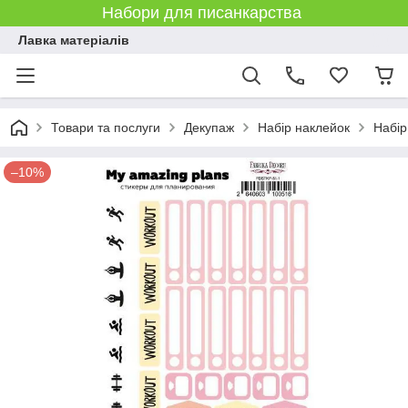
Набори для писанкарства
Лавка матеріалів
Товари та послуги
Декупаж
Набір наклейок
Набір
–10%