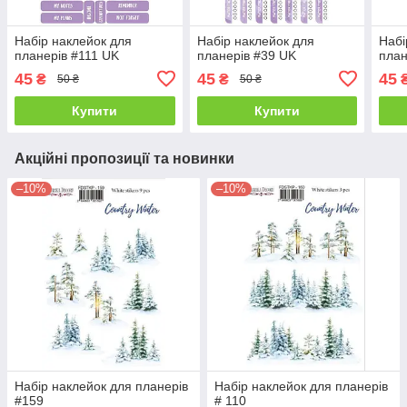
Набір наклейок для
Набір наклейок для
Набі
планерів #111 UK
планерів #39 UK
план
45
45
45
₴
₴
50 ₴
50 ₴
Купити
Купити
Акційні пропозиції та новинки
–10%
–10%
Набір наклейок для планерів
Набір наклейок для планерів
#159
# 110