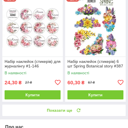
Набір наклейок (стикерів) для
Набір наклейок (стикерів) 6
журналінгу #1-146
шт Spring Botanical story #387
В наявності
В наявності
24,30
60,30
₴
₴
27 ₴
67 ₴
Купити
Купити
Показати ще
Про нас