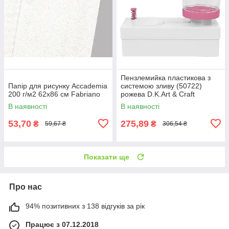
Пензлемийка пластикова з
Папір для рисунку Accademia
системою зливу (50722)
200 г/м2 62х86 см Fabriano
рожева D.K.Art & Craft
В наявності
В наявності
53,70
275,89
₴
₴
59,67 ₴
306,54 ₴
Показати ще
Про нас
94% позитивних з 138 відгуків за рік
Працює з 07.12.2018