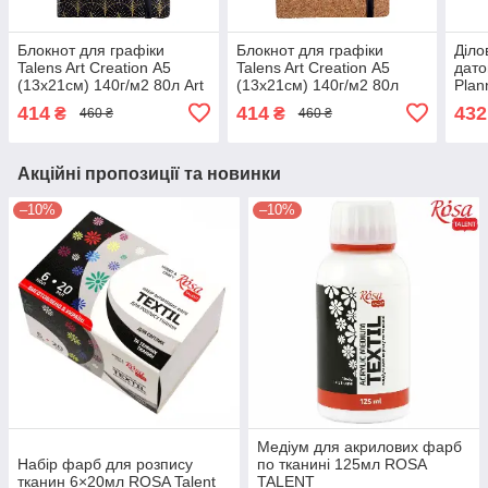
Блокнот для графіки
Блокнот для графіки
Діло
Talens Art Creation А5
Talens Art Creation А5
дато
(13х21см) 140г/м2 80л Art
(13х21см) 140г/м2 80л
Plan
deco Royal Talens
Cork Royal Talens
см 1
414
414
432
₴
₴
460 ₴
460 ₴
бор
Акційні пропозиції та новинки
–10%
–10%
Медіум для акрилових фарб
Набір фарб для розпису
по тканині 125мл ROSA
тканин 6×20мл ROSA Talent
TALENT