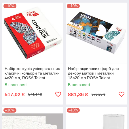
–10%
–10%
Набір контурів універсальних
Набір акрилових фарб для
класичні кольори та металіки
декору матові і металіки
4х20 мл, ROSA Talent
18×20 мл ROSA Talent
В наявності
В наявності
517,02
881,36
₴
₴
574,47 ₴
979,29 ₴
–10%
–10%