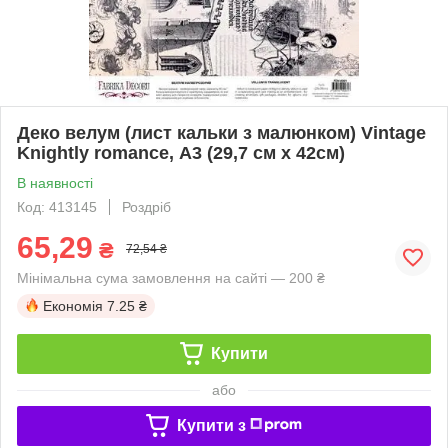
Деко велум (лист кальки з малюнком) Vintage
Knightly romance, А3 (29,7 см х 42см)
В наявності
Код: 413145
Роздріб
65,29
₴
72,54 ₴
Мінімальна сума замовлення на сайті — 200 ₴
Економія
7.25 ₴
Купити
або
Купити з