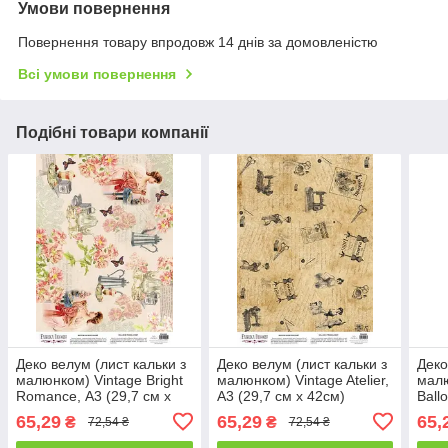
Умови повернення
Повернення товару впродовж 14 днів за домовленістю
Всі умови повернення
Подібні товари компанії
Деко велум (лист кальки з
Деко велум (лист кальки з
Деко
малюнком) Vintage Bright
малюнком) Vintage Atelier,
малю
Romance, А3 (29,7 см х
А3 (29,7 см х 42см)
Ball
42см)
(29,
65,29
65,29
65,
₴
₴
72,54 ₴
72,54 ₴