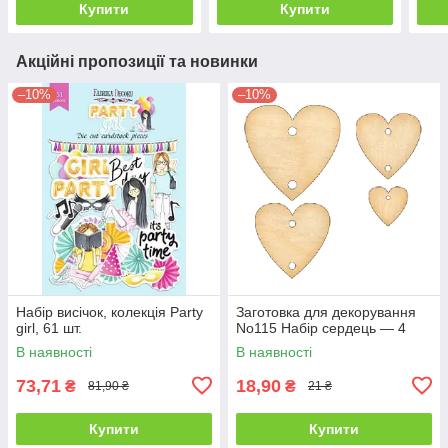
Купити
Купити
Акційні пропозиції та новинки
–10%
–10%
Набір висічок, колекція Party
Заготовка для декорування
girl, 61 шт.
No115 Набір сердець — 4
В наявності
В наявності
73,71
18,90
₴
₴
81,90 ₴
21 ₴
Купити
Купити