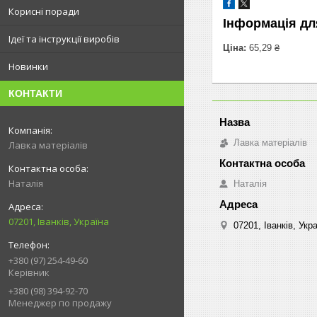
Корисні поради
Інформація дл
Ідеї та інструкції виробів
Ціна:
65,29 ₴
Новинки
КОНТАКТИ
Лавка матеріалів
Лавка матеріалів
Наталія
Наталія
07201, Іванків, Україна
07201, Іванків, Укр
+380 (97) 254-49-60
Керівник
+380 (98) 394-92-70
Менеджер по продажу