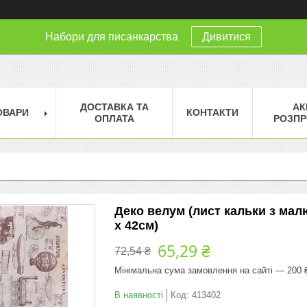
Набори для писанкарства
Дивитися
ДОСТАВКА ТА
АК
ОВАРИ
КОНТАКТИ
ОПЛАТА
РОЗПР
Деко велум (лист кальки з малю
х 42см)
65,29 ₴
72,54 ₴
Мінімальна сума замовлення на сайті — 200 
В наявності
Код:
413402