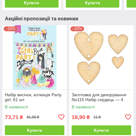
Купити
Купити
Акційні пропозиції та новинки
–10%
–10%
Набір висічок, колекція Party
Заготовка для декорування
girl, 61 шт.
No115 Набір сердець — 4
В наявності
В наявності
73,71
18,90
₴
₴
81,90 ₴
21 ₴
Купити
Купити