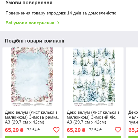
Умови повернення
Повернення товару впродовж 14 днів за домовленістю
Всі умови повернення
Подібні товари компанії
Деко велум (лист кальки з
Деко велум (лист кальки з
Деко
малюнком) Зимова рамка,
малюнком) Зимовий ліс,
мал
А3 (29,7 см х 42см)
А3 (29,7 см х 42см)
пуан
42см
65,29
65,29
65,
₴
₴
72,54 ₴
72,54 ₴