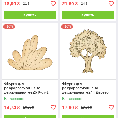
18,90
21,60
₴
₴
21 ₴
24 ₴
Купити
Купити
–10%
–10%
Фігурка для
Фігурка для
розфарбовування та
розфарбовування та
декорування, #226 Куст-1
декорування, #244 Дерево
В наявності
В наявності
14,74
17,90
₴
₴
16,38 ₴
19,89 ₴