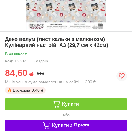
Деко велум (лист кальки з малюнком)
Кулінарний настрій, А3 (29,7 см х 42см)
В наявності
Код: 15392
Роздріб
84,60
₴
94 ₴
Мінімальна сума замовлення на сайті — 200 ₴
Економія
9.40 ₴
Купити
або
Купити з