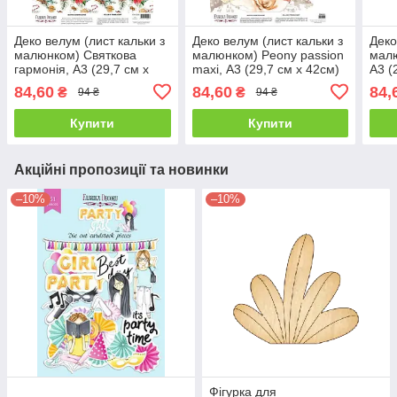
Деко велум (лист кальки з
Деко велум (лист кальки з
Деко
малюнком) Святкова
малюнком) Peony passion
малю
гармонія, А3 (29,7 см х
maxi, А3 (29,7 см х 42см)
А3 (
42см)
84,60
84,60
84,
₴
₴
94 ₴
94 ₴
Купити
Купити
Акційні пропозиції та новинки
–10%
–10%
Фігурка для