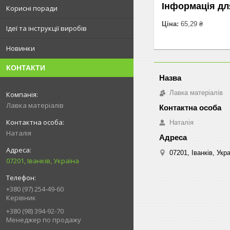
Інформація дл
Корисні поради
Ціна:
65,29 ₴
Ідеї та інструкції виробів
Новинки
КОНТАКТИ
Лавка матеріалів
Лавка матеріалів
Наталія
Наталія
07201, Іванків, Укр
07201, Іванків, Україна
+380 (97) 254-49-60
Керівник
+380 (98) 394-92-70
Менеджер по продажу