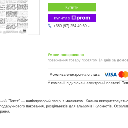
Купити
Купити з
+380 (97) 254-49-60
повернення товару протягом 14 днів
за домо
У компанії підключені електронні платежі. Те
ьки) "Текст" — напівпрозорий папір із малюнком. Калька використовується
подарункового паковання, роздільників для альбомів і блокнотів. Особливо
раїна.