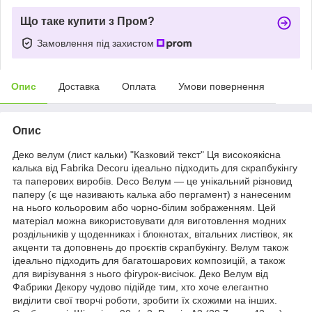
Що таке купити з Пром?
Замовлення під захистом
Опис
Доставка
Оплата
Умови повернення
Опис
Деко велум (лист кальки) "Казковий текст" Ця високоякісна
калька від Fabrika Decoru ідеально підходить для скрапбукінгу
та паперових виробів. Deco Велум — це унікальний різновид
паперу (є ще називають калька або пергамент) з нанесеним
на нього кольоровим або чорно-білим зображенням. Цей
матеріал можна використовувати для виготовлення модних
роздільників у щоденниках і блокнотах, вітальних листівок, як
акценти та доповнень до проєктів скрапбукінгу. Велум також
ідеально підходить для багатошарових композицій, а також
для вирізування з нього фігурок-висічок. Деко Велум від
Фабрики Декору чудово підійде тим, хто хоче елегантно
виділити свої творчі роботи, зробити їх схожими на інших.