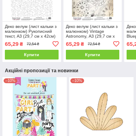
Деко велум (лист кальки з
Деко велум (лист кальки з
Деко
малюнком) Рукописний
малюнком) Vintage
малю
текст, А3 (29,7 см х 42см)
Astronomy, А3 (29,7 см х
Blue
42см)
42см
65,29
65,29
65,
₴
₴
72,54 ₴
72,54 ₴
Купити
Купити
Акційні пропозиції та новинки
–10%
–10%