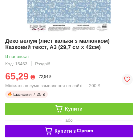
Деко велум (лист кальки з малюнком)
Казковий текст, А3 (29,7 см х 42см)
В наявності
Код: 15463
Роздріб
65,29
₴
72,54 ₴
Мінімальна сума замовлення на сайті — 200 ₴
Економія
7.25 ₴
Купити
або
Купити з