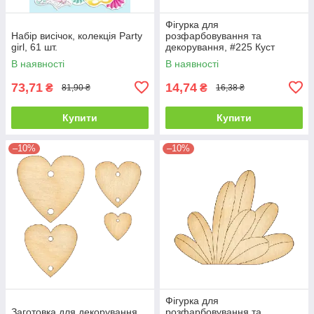
Фігурка для
Набір висічок, колекція Party
розфарбовування та
girl, 61 шт.
декорування, #225 Куст
В наявності
В наявності
73,71
14,74
₴
₴
81,90 ₴
16,38 ₴
Купити
Купити
–10%
–10%
Фігурка для
Заготовка для декорування
розфарбовування та