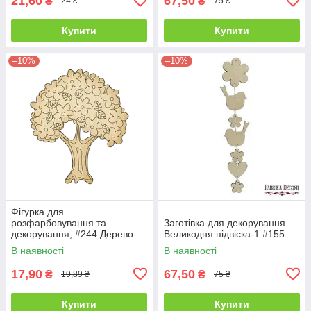
21,60
67,50
₴
₴
24 ₴
75 ₴
Купити
Купити
–10%
–10%
Фігурка для
розфарбовування та
Заготівка для декорування
декорування, #244 Дерево
Великодня підвіска-1 #155
В наявності
В наявності
17,90
67,50
₴
₴
19,89 ₴
75 ₴
Купити
Купити