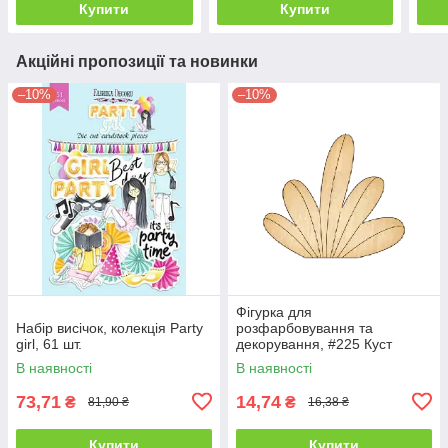
Купити
Купити
Акційні пропозиції та новинки
–10%
–10%
Фігурка для
Набір висічок, колекція Party
розфарбовування та
girl, 61 шт.
декорування, #225 Куст
В наявності
В наявності
73,71
14,74
₴
₴
81,90 ₴
16,38 ₴
Купити
Купити