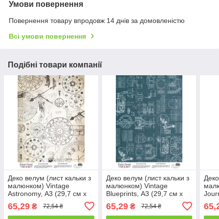
Умови повернення
Повернення товару впродовж 14 днів за домовленістю
Всі умови повернення
Подібні товари компанії
Деко велум (лист кальки з
Деко велум (лист кальки з
Деко
малюнком) Vintage
малюнком) Vintage
малю
Astronomy, А3 (29,7 см х
Blueprints, А3 (29,7 см х
Jour
42см)
42см)
см х
65,29
65,29
65,
₴
₴
72,54 ₴
72,54 ₴