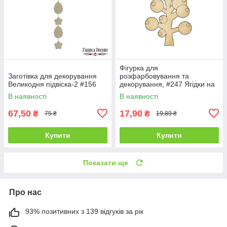
Фігурка для
Заготівка для декорування
розфарбовування та
Великодня підвіска-2 #156
декорування, #247 Ягідки на
гілці — 1
В наявності
В наявності
67,50
17,90
₴
₴
75 ₴
19,89 ₴
Купити
Купити
Показати ще
Про нас
93% позитивних з 139 відгуків за рік