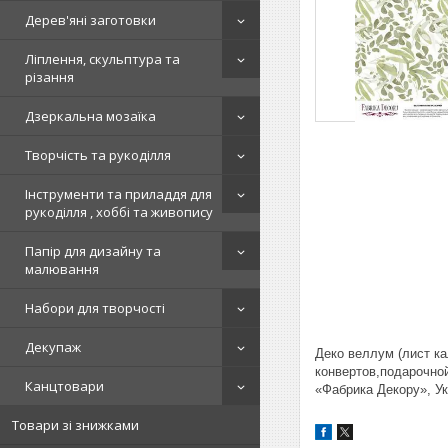
Дерев'яні заготовки
Ліплення, скульптура та
різання
Дзеркальна мозаїка
Творчість та рукоділля
Інструменти та приладдя для
рукоділля , хоббі та живопису
Папір для дизайну та
малювання
Набори для творчості
Декупаж
Деко веллум (лист ка
конвертов,подарочной
Канцтовари
«Фабрика Декору», Ук
Товари зі знижками