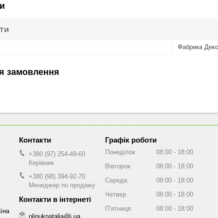
и
ути
Фабрика Дек
я замовлення
Графік роботи
Понеділок
08:00
18:00
+380 (97) 254-49-60
Керівник
Вівторок
08:00
18:00
+380 (98) 394-92-70
Середа
08:00
18:00
Менеджер по продажу
Четвер
08:00
18:00
Пʼятниця
08:00
18:00
аїна
olinuknatalia@i.ua