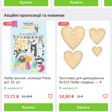
Купити
Купити
Акційні пропозиції та новинки
–10%
–10%
Набір висічок, колекція Party
Заготовка для декорування
girl, 61 шт.
No115 Набір сердець — 4
В наявності
В наявності
73,71
18,90
₴
₴
81,90 ₴
21 ₴
Купити
Купити