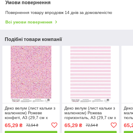
Умови повернення
Повернення товару впродовж 14 днів за домовленістю
Всі умови повернення
Подібні товари компанії
Деко велум (лист кальки з
Деко велум (лист кальки з
Деко
малюнком) Рожеве
малюнком) Рожева
малю
конфеті, А3 (29,7 см х
горизонталь, А3 (29,7 см х
тюль
42см)
42см)
42см
65,29
65,29
65,
₴
₴
72,54 ₴
72,54 ₴