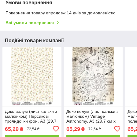
Умови повернення
Повернення товару впродовж 14 днів за домовленістю
Всі умови повернення
Подібні товари компанії
Деко велум (лист кальки з
Деко велум (лист кальки з
Деко
малюнком) Персикові
малюнком) Vintage
малю
трояндочки фон, А3 (29,7
Astronomy, А3 (29,7 см х
поле
см х 42см)
42см)
65,29
65,29
65,
₴
₴
72,54 ₴
72,54 ₴