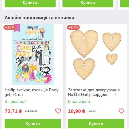
Купити
Купити
Акційні пропозиції та новинки
–10%
–10%
Набір висічок, колекція Party
Заготовка для декорування
girl, 61 шт.
No115 Набір сердець — 4
В наявності
В наявності
73,71
18,90
₴
₴
81,90 ₴
21 ₴
Купити
Купити