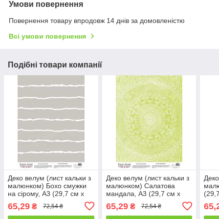
Умови повернення
Повернення товару впродовж 14 днів за домовленістю
Всі умови повернення
Подібні товари компанії
Деко велум (лист кальки з
Деко велум (лист кальки з
Деко
малюнком) Бохо смужки
малюнком) Салатова
малю
на сірому, А3 (29,7 см х
мандала, А3 (29,7 см х
(29,
42см)
42см)
65,29
65,29
65,
₴
₴
72,54 ₴
72,54 ₴