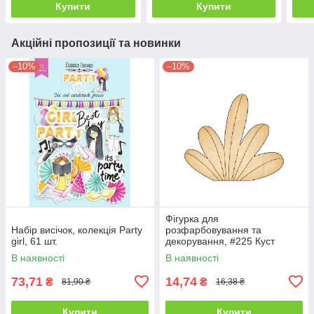
Купити
Купити
Акційні пропозиції та новинки
–10%
–10%
Фігурка для
Набір висічок, колекція Party
розфарбовування та
girl, 61 шт.
декорування, #225 Куст
В наявності
В наявності
73,71
14,74
₴
₴
81,90 ₴
16,38 ₴
Купити
Купити