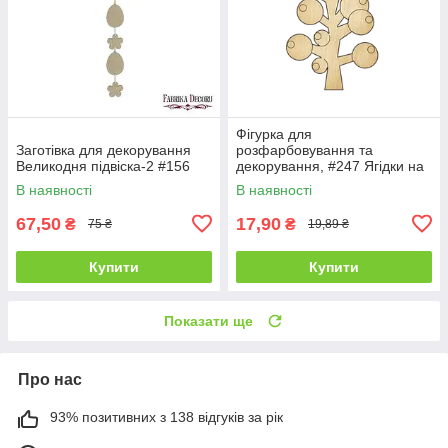
Фігурка для
Заготівка для декорування
розфарбовування та
Великодня підвіска-2 #156
декорування, #247 Ягідки на
гілці — 1
В наявності
В наявності
67,50
17,90
₴
₴
75 ₴
19,89 ₴
Купити
Купити
Показати ще
Про нас
93% позитивних з 138 відгуків за рік