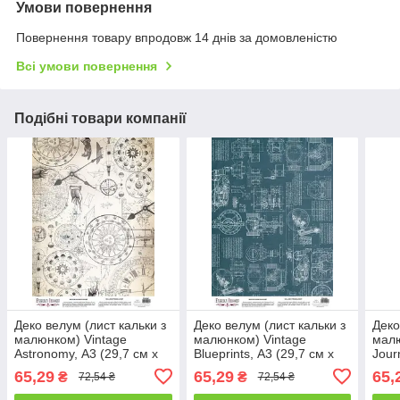
Умови повернення
Повернення товару впродовж 14 днів за домовленістю
Всі умови повернення
Подібні товари компанії
Деко велум (лист кальки з
Деко велум (лист кальки з
Деко
малюнком) Vintage
малюнком) Vintage
малю
Astronomy, А3 (29,7 см х
Blueprints, А3 (29,7 см х
Jour
42см)
42см)
см х
65,29
65,29
65,
₴
₴
72,54 ₴
72,54 ₴