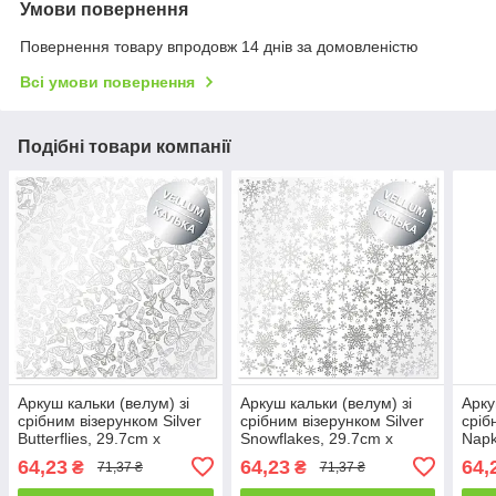
Умови повернення
Повернення товару впродовж 14 днів за домовленістю
Всі умови повернення
Подібні товари компанії
Аркуш кальки (велум) зі
Аркуш кальки (велум) зі
Арку
срібним візерунком Silver
срібним візерунком Silver
сріб
Butterflies, 29.7cm x
Snowflakes, 29.7cm x
Napk
30.5cm
30.5cm
64,23
64,23
64,
₴
₴
71,37 ₴
71,37 ₴