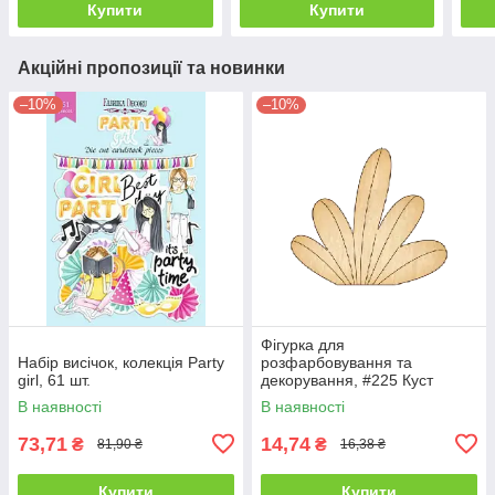
Купити
Купити
Акційні пропозиції та новинки
–10%
–10%
Фігурка для
Набір висічок, колекція Party
розфарбовування та
girl, 61 шт.
декорування, #225 Куст
В наявності
В наявності
73,71
14,74
₴
₴
81,90 ₴
16,38 ₴
Купити
Купити