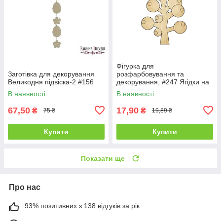
Фігурка для
Заготівка для декорування
розфарбовування та
Великодня підвіска-2 #156
декорування, #247 Ягідки на
гілці — 1
В наявності
В наявності
67,50
17,90
₴
₴
75 ₴
19,89 ₴
Купити
Купити
Показати ще
Про нас
93% позитивних з 138 відгуків за рік