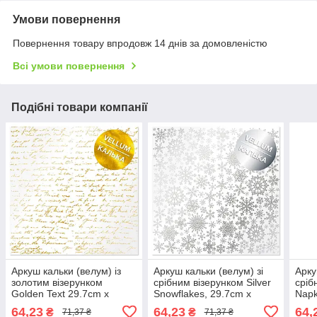
Умови повернення
Повернення товару впродовж 14 днів за домовленістю
Всі умови повернення
Подібні товари компанії
Аркуш кальки (велум) із
Аркуш кальки (велум) зі
Арку
золотим візерунком
срібним візерунком Silver
сріб
Golden Text 29.7cm x
Snowflakes, 29.7cm x
Napk
30.5cm
30.5cm
64,23
64,23
64,
₴
₴
71,37 ₴
71,37 ₴