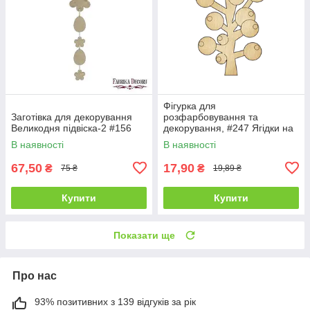
Фігурка для
Заготівка для декорування
розфарбовування та
Великодня підвіска-2 #156
декорування, #247 Ягідки на
гілці — 1
В наявності
В наявності
67,50
17,90
₴
₴
75 ₴
19,89 ₴
Купити
Купити
Показати ще
Про нас
93% позитивних з 139 відгуків за рік