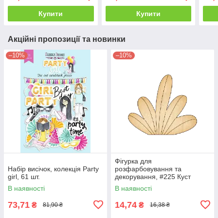
Купити
Купити
Акційні пропозиції та новинки
–10%
–10%
Фігурка для
Набір висічок, колекція Party
розфарбовування та
girl, 61 шт.
декорування, #225 Куст
В наявності
В наявності
73,71
14,74
₴
₴
81,90 ₴
16,38 ₴