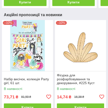
Купити
Купити
Акційні пропозиції та новинки
–10%
–10%
Фігурка для
Набір висічок, колекція Party
розфарбовування та
girl, 61 шт.
декорування, #225 Куст
В наявності
В наявності
73,71
14,74
₴
₴
81,90 ₴
16,38 ₴
Купити
Купити