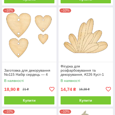
–10%
–10%
Фігурка для
Заготовка для декорування
розфарбовування та
No115 Набір сердець — 4
декорування, #226 Куст-1
В наявності
В наявності
18,90
14,74
₴
₴
21 ₴
16,38 ₴
Купити
Купити
–10%
–10%