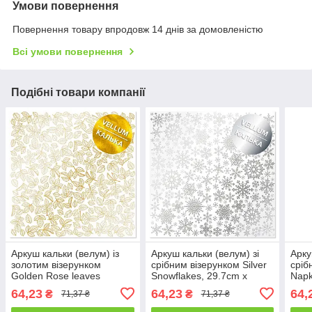
Умови повернення
Повернення товару впродовж 14 днів за домовленістю
Всі умови повернення
Подібні товари компанії
Аркуш кальки (велум) із
Аркуш кальки (велум) зі
Арку
золотим візерунком
срібним візерунком Silver
сріб
Golden Rose leaves
Snowflakes, 29.7cm x
Napk
29.7cm x 30.5cm
30.5cm
64,23
64,23
64,
₴
₴
71,37 ₴
71,37 ₴