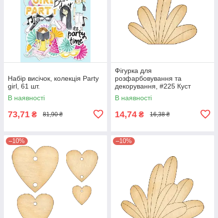
Фігурка для
Набір висічок, колекція Party
розфарбовування та
girl, 61 шт.
декорування, #225 Куст
В наявності
В наявності
73,71
14,74
₴
₴
81,90 ₴
16,38 ₴
–10%
–10%