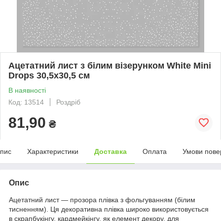
Ацетатний лист з білим візерунком White Mini
Drops 30,5х30,5 см
В наявності
Код: 13514
Роздріб
81,90
₴
пис
Характеристики
Доставка
Оплата
Умови пове
Опис
Ацетатний лист — прозора плівка з фольгуванням (білим
тисненням). Ця декоративна плівка широко використовується
в скрапбукінгу, кардмейкінгу, як елемент декору, для