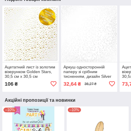
Ацетатний лист із золотим
Аркуш односторонній
Ацет
візерунком Golden Stars,
паперу зі срібним
візе
30,5 см х 30,5 см
тисненням, дизайн Silver
30,5
Mini Drops White, 30,5 см х
106
32,64
73,
₴
₴
36,27 ₴
30,5 см
Акційні пропозиції та новинки
–10%
–10%