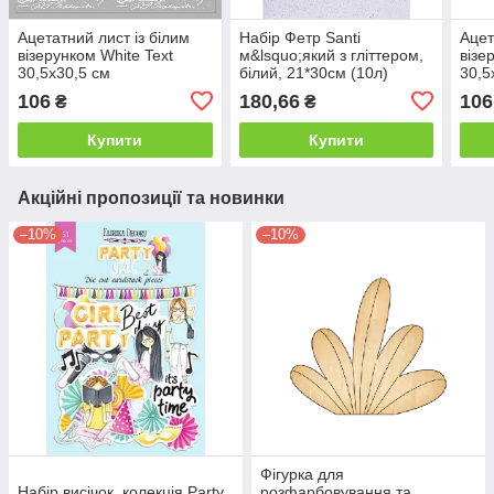
Ацетатний лист із білим
Набір Фетр Santi
Ацет
візерунком White Text
м&lsquo;який з гліттером,
візе
30,5х30,5 см
білий, 21*30см (10л)
30,5
106
180,66
106
₴
₴
Купити
Купити
Акційні пропозиції та новинки
–10%
–10%
Фігурка для
Набір висічок, колекція Party
розфарбовування та