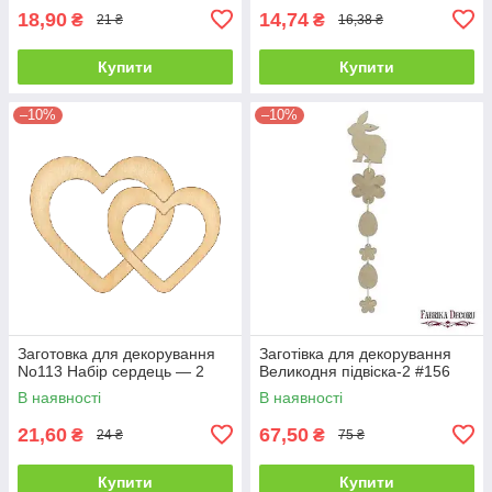
18,90
14,74
₴
₴
21 ₴
16,38 ₴
Купити
Купити
–10%
–10%
Заготовка для декорування
Заготівка для декорування
No113 Набір сердець — 2
Великодня підвіска-2 #156
В наявності
В наявності
21,60
67,50
₴
₴
24 ₴
75 ₴
Купити
Купити