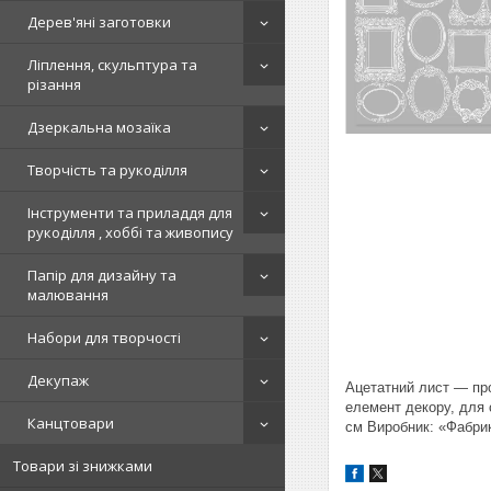
Дерев'яні заготовки
Ліплення, скульптура та
різання
Дзеркальна мозаїка
Творчість та рукоділля
Інструменти та приладдя для
рукоділля , хоббі та живопису
Папір для дизайну та
малювання
Набори для творчості
Декупаж
Ацетатний лист — про
елемент декору, для с
Канцтовари
см Виробник: «Фабрик
Товари зі знижками