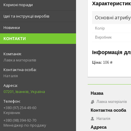
Характеристик
Корисні поради
Ідеї та інструкції виробів
Основні атриб
Новинки
Колір
Виробник
КОНТАКТИ
Інформація дл
Лавка матеріалів
Ціна:
106 ₴
Наталія
07201, Іванків, Україна
Лавка матеріалів
+380 (97) 254-49-60
Керівник
Наталія
+380 (98) 394-92-70
Менеджер по продажу