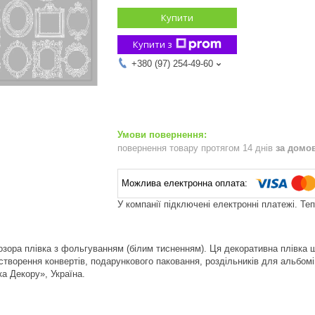
Купити
Купити з
+380 (97) 254-49-60
повернення товару протягом 14 днів
за домо
У компанії підключені електронні платежі. Те
зора плівка з фольгуванням (білим тисненням). Ця декоративна плівка ши
творення конвертів, подарункового паковання, роздільників для альбомів 
а Декору», Україна.