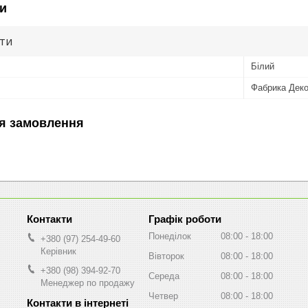
и
ути
Білий
Фабрика Дек
я замовлення
Графік роботи
Понеділок
08:00
18:00
+380 (97) 254-49-60
Керівник
Вівторок
08:00
18:00
+380 (98) 394-92-70
Середа
08:00
18:00
Менеджер по продажу
Четвер
08:00
18:00